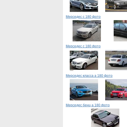
Мерседес с 180 фото
Мерседес c 180 фото
Мерседес класса а 180 фото
Мерседес бенц а 180 фото