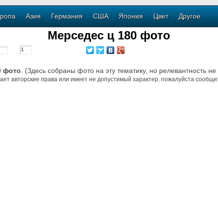
ропа
Азия
Германия
США
Япония
Цвет
Другое
Мерседес ц 180 фото
0 фото
. (Здесь собраны фото на эту тематику, но релевантность не
ает авторские права или имеет не допустимый характер, пожалуйста сообщит