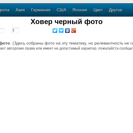
ропа
Азия
Германия
США
Япония
Цвет
Другое
Ховер черный фото
 фото
. (Здесь собраны фото на эту тематику, но релевантность не 
ает авторские права или имеет не допустимый характер, пожалуйста сообщит