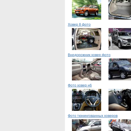
Ховер 8 фото
Внедорожник ховер фото
Фото ховер н6
Фото тюнингованных ховеров