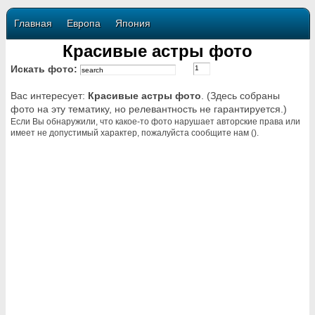
Главная
Европа
Япония
Красивые астры фото
Искать фото:
Вас интересует:
Красивые астры фото
. (Здесь собраны
фото на эту тематику, но релевантность не гарантируется.)
Если Вы обнаружили, что какое-то фото нарушает авторские права или
имеет не допустимый характер, пожалуйста сообщите нам ().