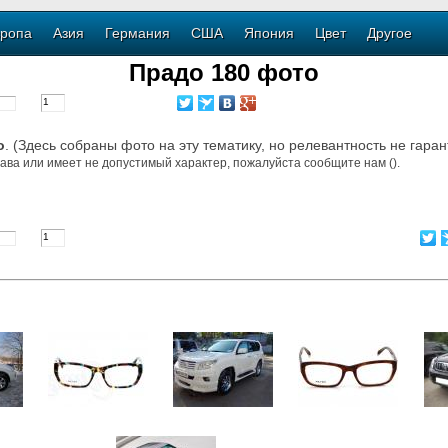
ропа
Азия
Германия
США
Япония
Цвет
Другое
Прадо 180 фото
о
. (Здесь собраны фото на эту тематику, но релевантность не гара
ава или имеет не допустимый характер, пожалуйста сообщите нам ().