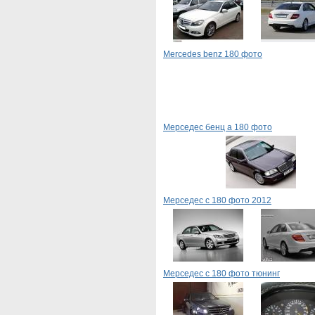
Mercedes benz 180 фото
Мерседес бенц а 180 фото
Мерседес с 180 фото 2012
Мерседес с 180 фото тюнинг