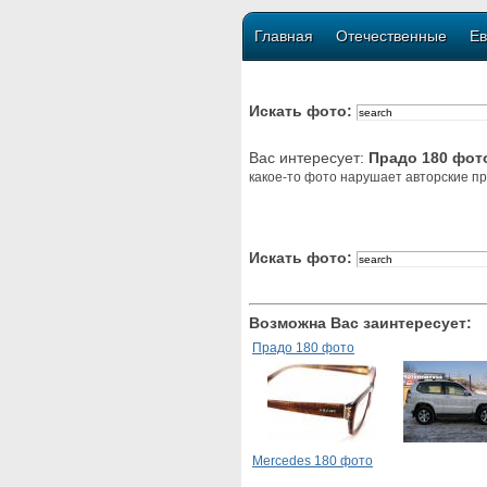
Главная
Отечественные
Ев
Искать фото:
Вас интересует:
Прадо 180 фот
какое-то фото нарушает авторские пр
Искать фото:
Возможна Вас заинтересует:
Прадо 180 фото
Mercedes 180 фото